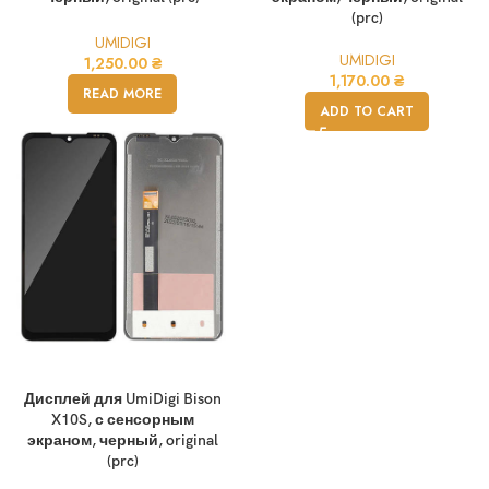
(prc)
UMIDIGI
UMIDIGI
1,250.00
₴
1,170.00
₴
READ MORE
ADD TO CART
Дисплей для UmiDigi Bison
X10S, с сенсорным
экраном, черный, original
(prc)