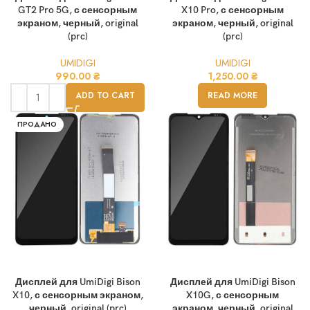
GT2 Pro 5G, с сенсорным
X10 Pro, с сенсорным
экраном, черный, original
экраном, черный, original
(prc)
(prc)
UMIDIGI
UMIDIGI
990.00
₴
1,250.00
₴
ADD TO CART
READ MORE
ПРОДАНО
Дисплей для UmiDigi Bison
Дисплей для UmiDigi Bison
X10, с сенсорным экраном,
X10G, с сенсорным
черный, original (prc)
экраном, черный, original