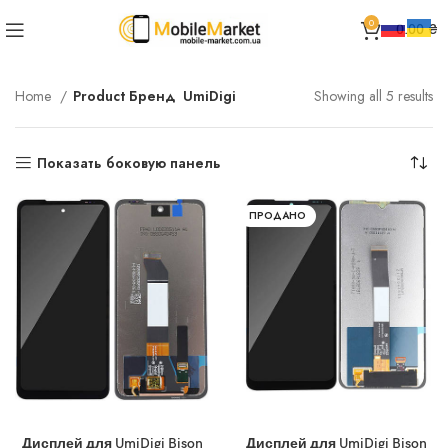
0
0.00
₴
Home
Product Бренд
UmiDigi
Showing all 5 results
Показать боковую панель
ПРОДАНО
Дисплей для UmiDigi Bison
Дисплей для UmiDigi Bison