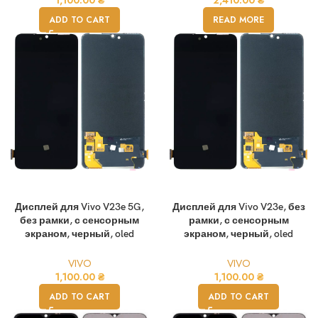
1,100.00
₴
2,410.00
₴
ADD TO CART
READ MORE
Дисплей для Vivo V23e 5G,
Дисплей для Vivo V23e, без
без рамки, с сенсорным
рамки, с сенсорным
экраном, черный, oled
экраном, черный, oled
VIVO
VIVO
1,100.00
₴
1,100.00
₴
ADD TO CART
ADD TO CART