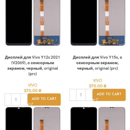
Дисплей для Vivo Y12s 2021
Дисплей для Vivo Y15s, с
(V2069), с сенсорным
сенсорным экраном,
экраном, черный, original
черный, original (prc)
(prc)
VIVO
VIVO
570.00
₴
570.00
₴
ADD TO CART
ADD TO CART