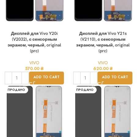
Дисплей для Vivo Y20i
Дисплей для Vivo Y21s
(V2032), с сенсорным
(V2110), с сенсорным
экраном, черный, original
экраном, черный, original
(prc)
(prc)
VIVO
VIVO
570.00
₴
620.00
₴
ADD TO CART
ADD TO CART
ПРОДАНО
ПРОДАНО