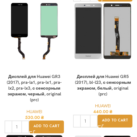
Дисплей для Huawei GR3
Дисплей для Huawei GR5
(2017), pra-la1, pra-lx1, pra-
(2017), bl-l23, с сенсорным
lx2, pra-lx3, с сенсорным
экраном, белый, original
экраном, черный, original
(prc)
(prc)
HUAWEI
HUAWEI
440.00
₴
530.00
₴
ADD TO CART
ADD TO CART