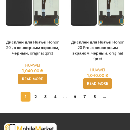
Дисплей для Huawei Honor
Дисплей для Huawei Honor
20 , с сенсорным экраном,
20 Pro, с сенсорным
черный, original (prc)
экраном, черный, original
(prc)
HUAWEI
HUAWEI
1,040.00
₴
1,040.00
₴
READ MORE
READ MORE
1
2
3
4
…
6
7
8
→