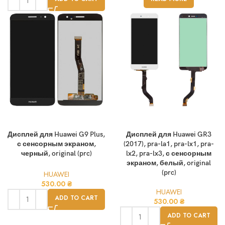
Дисплей для Huawei G9 Plus,
Дисплей для Huawei GR3
с сенсорным экраном,
(2017), pra-la1, pra-lx1, pra-
черный, original (prc)
lx2, pra-lx3, с сенсорным
экраном, белый, original
(prc)
HUAWEI
530.00
₴
HUAWEI
ADD TO CART
530.00
₴
ADD TO CART