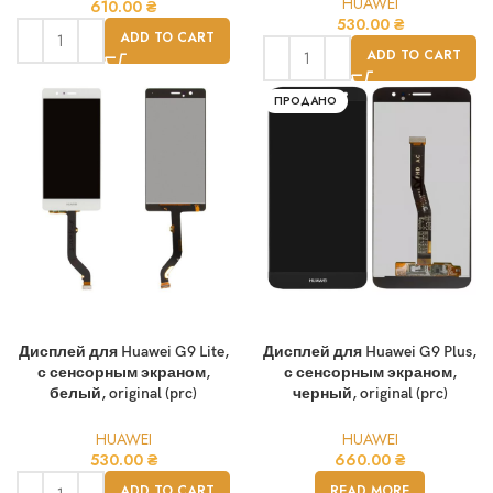
HUAWEI
610.00
₴
530.00
₴
ADD TO CART
ADD TO CART
ПРОДАНО
Дисплей для Huawei G9 Lite,
Дисплей для Huawei G9 Plus,
с сенсорным экраном,
с сенсорным экраном,
белый, original (prc)
черный, original (prc)
HUAWEI
HUAWEI
530.00
₴
660.00
₴
ADD TO CART
READ MORE