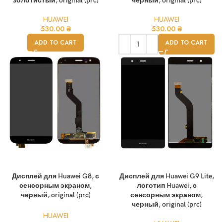
золотистый, original (prc)
черный, original (prc)
HUAWEI
HUAWEI
530.00
₴
530.00
₴
ADD TO CART
ADD TO CART
Дисплей для Huawei G8, с
Дисплей для Huawei G9 Lite,
сенсорным экраном,
логотип Huawei, с
черный, original (prc)
сенсорным экраном,
черный, original (prc)
HUAWEI