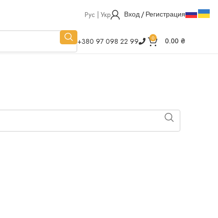
Рус | Укр
Вход / Регистрация
0
+380 97 098 22 99
0.00
₴