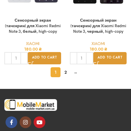
Сенсорный экран
Сенсорный экран
(тачскрин) для Xiaomi Redmi
(тачскрин) для Xiaomi Redmi
Note 3, белый, high-copy
Note 3, черный, high-copy
XIAOMI
XIAOMI
180.00
₴
180.00
₴
ADD TO CART
ADD TO CART
1
2
→