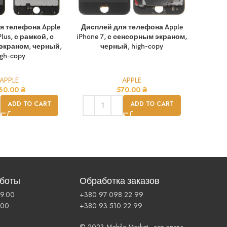
я телефона Apple
Дисплей для телефона Apple
Диспле
Plus, с рамкой, с
iPhone 7, с сенсорным экраном,
iPhone 
экраном, черный,
черный, high-copy
ч
igh-copy
APPLE
APPLE
60.00
₴
570.00
₴
ADD TO CART
ADD TO CART
аботы
Обработка заказов
19.00
+380 97 098 22 99
.00
+380 93 510 22 99