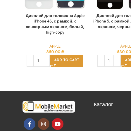
Дисплей для телефона Apple
Дисплей для тел
iPhone 4S, с рамкой, с
iPhone 5, с рамкой
сенсорным экраном, белый,
экраном, черный
high-copy
APPLE
APPL
350.00
₴
530.0
ADD TO CART
AD
Каталог