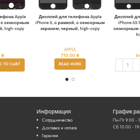
ефона Apple
Дисплей для телефона Apple
Дисплей дл
, с сенсорным
iPhone 6, с рамкой, с сенсорным
iPhone 6S 
, high-copy
экраном, черный, high-copy
сенсорным 
h
E
APPLE
0
₴
710.00
₴
6
D TO CART
READ MORE
Информация
График р
Сотрудничество
Пн-Пт 9.00 - 
Сб 10.00 - 19
Доставка и оплата
Гарантия