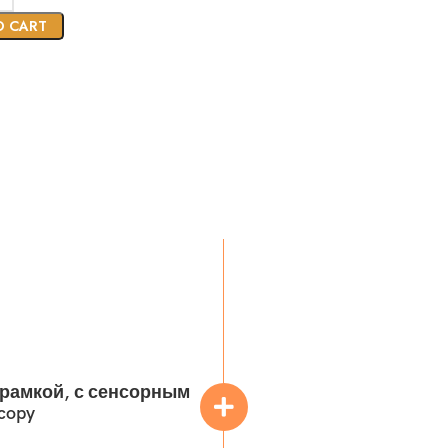
O CART
с рамкой, с сенсорным
copy