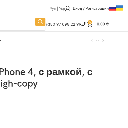
Рус | Укр
Вход / Регистрация
0
+380 97 098 22 99
0.00
₴
y
hone 4, с рамкой, с
igh-copy