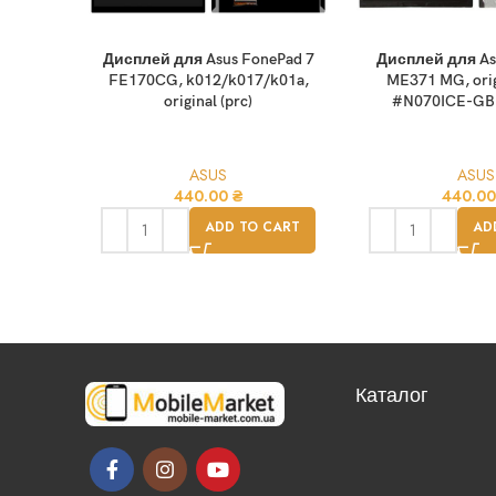
Дисплей для Asus FonePad 7
Дисплей для As
FE170CG, k012/k017/k01a,
ME371 MG, origi
original (prc)
#N070ICE-GB1
ASUS
ASUS
440.00
₴
440.0
ADD TO CART
AD
Каталог