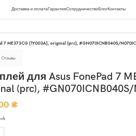
Доставка и оплата
Гарантия
Сотрудничество
Блог
Контакты
d 7 ME373CG (1Y003A), original (prc), #GN070ICNB040S/N070I
Отзывы
плей для Asus FonePad 7 M
ginal (prc), #GN070ICNB040
.00
₴
ock