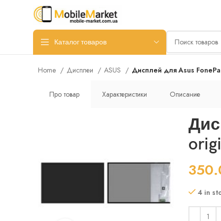
Каталог товаров
Home
Дисплеи
ASUS
Дисплей для Asus FonePa
Про товар
Характеристики
Описание
Дис
ori
350
4 in st