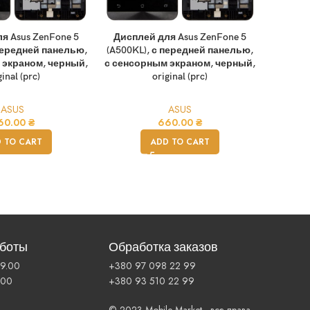
я Asus ZenFone 5
Дисплей для Asus ZenFone 5
Диспле
передней панелью,
(A500KL), с передней панелью,
(ZB552
 экраном, черный,
с сенсорным экраном, черный,
экраном
ginal (prc)
original (prc)
ASUS
ASUS
60.00
₴
660.00
₴
 TO CART
ADD TO CART
аботы
Обработка заказов
19.00
+380 97 098 22 99
.00
+380 93 510 22 99