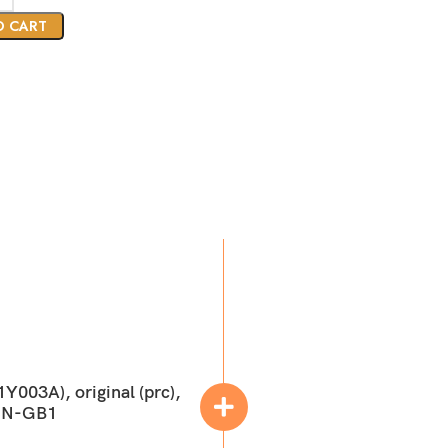
O CART
03A), original (prc),
CN-GB1