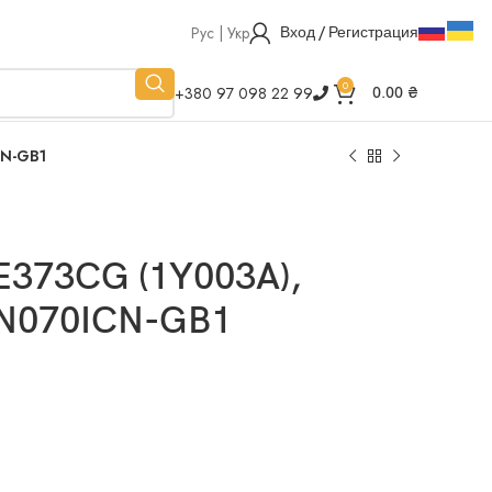
Рус | Укр
Вход / Регистрация
0
+380 97 098 22 99
0.00
₴
CN-GB1
E373CG (1Y003A),
S/N070ICN-GB1