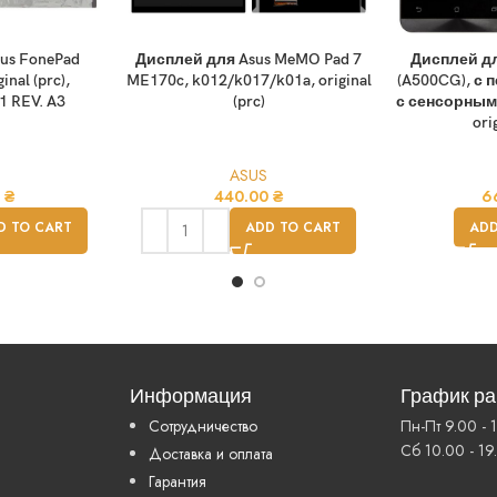
us FonePad
Дисплей для Asus MeMO Pad 7
Дисплей дл
nal (prc),
ME170c, k012/k017/k01a, original
(A500CG), с 
 REV. A3
(prc)
с сенсорным
ori
ASUS
0
₴
440.00
₴
6
D TO CART
ADD TO CART
ADD
Информация
График р
Сотрудничество
Пн-Пт 9.00 - 
Сб 10.00 - 19
Доставка и оплата
Гарантия