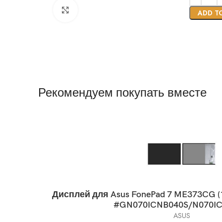
Нажмите, чтобы увеличить
ADD T
Рекомендуем покупать вместе
Дисплей для Asus FonePad 7 ME373CG (1Y0
#GN070ICNB040S/N070I
ASUS