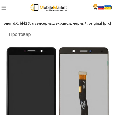
0
0.00
₴
onor 6X, bl-l23, с сенсорным экраном, черный, original (prc)
Про товар