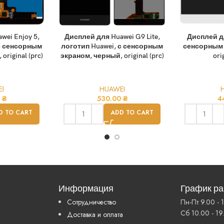
ei Enjoy 5,
Дисплей для Huawei G9 Lite,
Дисплей дл
 с сенсорным
логотип Huawei, с сенсорным
сенсорным 
riginal (prc)
экраном, черный, original (prc)
ori
I
HUAWEI
0
₴
530.00
₴
4
D TO CART
ADD TO CART
Информация
График р
Сотрудничество
Пн-Пт 9.00 - 
Сб 10.00 - 19
Доставка и оплата