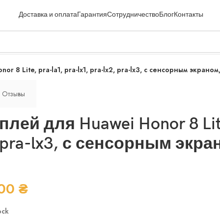
Доставка и оплата
Гарантия
Сотрудничество
Блог
Контакты
r 8 Lite, pra-la1, pra-lx1, pra-lx2, pra-lx3, с сенсорным экраном,
Отзывы
лей для Huawei Honor 8 Lite,
, pra-lx3, с сенсорным экра
.00
₴
ock