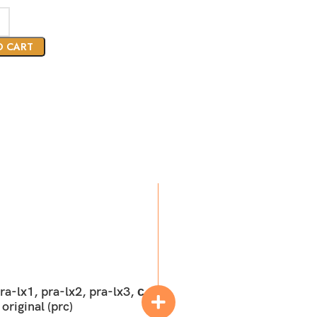
O CART
-lx1, pra-lx2, pra-lx3, с
iginal (prc)