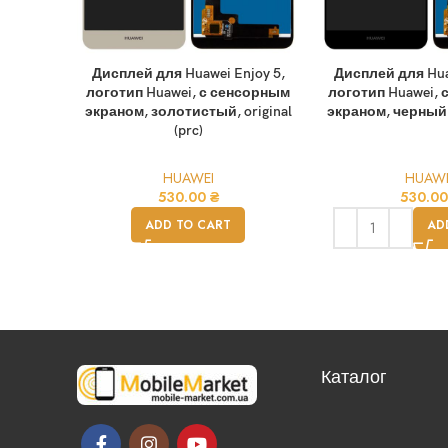
Дисплей для Huawei Enjoy 5,
Дисплей для Huaw
логотип Huawei, с сенсорным
логотип Huawei,
экраном, золотистый, original
экраном, черный, o
(prc)
HUAWEI
HUAWE
530.00
₴
530.0
ADD TO CART
AD
Каталог