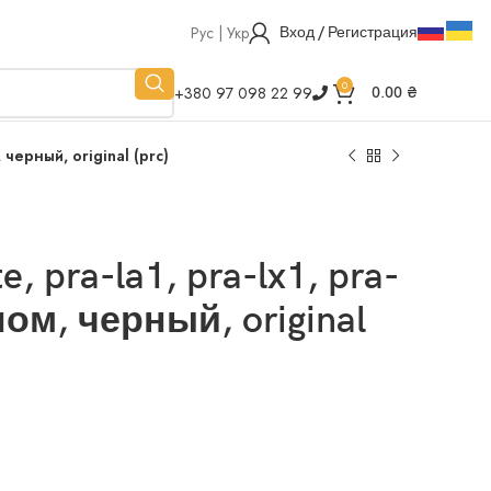
Рус | Укр
Вход / Регистрация
0
+380 97 098 22 99
0.00
₴
 черный, original (prc)
 pra-la1, pra-lx1, pra-
ном, черный, original