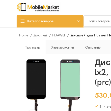
Каталог товаров
Home
Дисплеи
HUAWEI
Дисплей для Huawei Hono
Про товар
Характеристики
Описание
Дисп
lx2
(prc)
530
3 in st