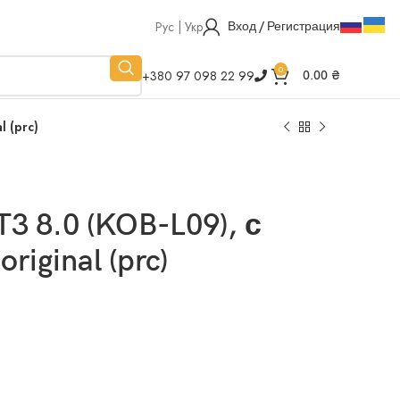
Рус | Укр
Вход / Регистрация
0
+380 97 098 22 99
0.00
₴
 (prc)
3 8.0 (KOB-L09), с
ginal (prc)