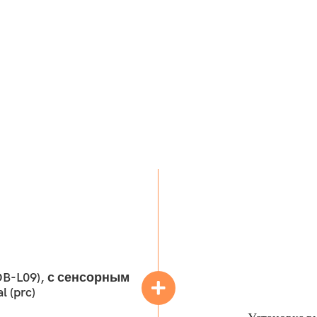
OB-L09), с сенсорным
 (prc)
Установка в