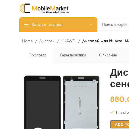
Каталог товаров
Home
Дисплеи
HUAWEI
Дисплей для Huawei Med
Про товар
Характеристики
Описание
Дис
сен
880
1 in st
ADD T