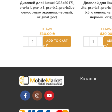
Дисплей для Huawei GR3 (2017),
Дисплей для Hua
pra-la1, pra-lx1, pra-lx2, pra-lx3, с
Lite, pra-la1, pra-lx
сенсорным экраном, черный,
lx3, с сенсорн
original (prc)
черный, origi
HUAWEI
HUAWE
530.00
₴
530.0
ADD TO CART
AD
Каталог