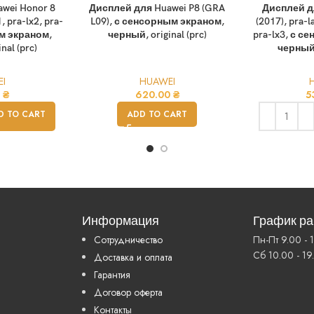
wei Honor 8
Дисплей для Huawei P8 (GRA
Дисплей дл
1, pra-lx2, pra-
L09), с сенсорным экраном,
(2017), pra-l
ым экраном,
черный, original (prc)
pra-lx3, с с
nal (prc)
черный, 
I
HUAWEI
0
₴
620.00
₴
5
D TO CART
ADD TO CART
Информация
График р
Сотрудничество
Пн-Пт 9.00 - 
Сб 10.00 - 19
Доставка и оплата
Гарантия
Договор оферта
Контакты