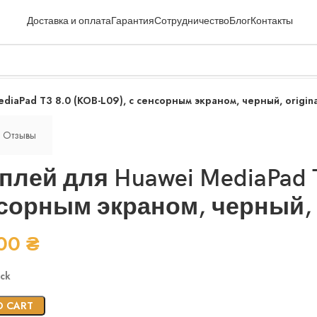
Доставка и оплата
Гарантия
Сотрудничество
Блог
Контакты
iaPad T3 8.0 (KOB-L09), с сенсорным экраном, черный, original
Отзывы
плей для Huawei MediaPad T
сорным экраном, черный, ori
.00
₴
ock
O CART