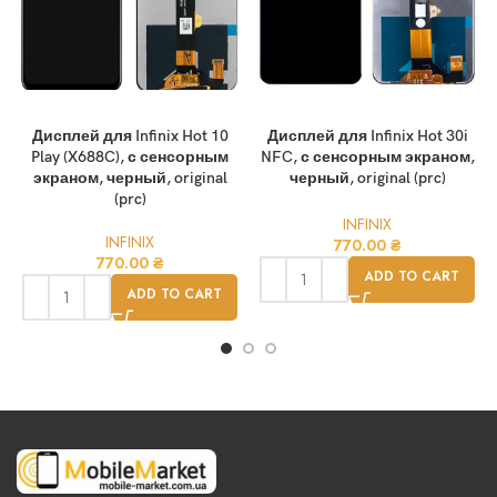
Дисплей для Infinix Hot 10
Дисплей для Infinix Hot 30i
Play (X688C), с сенсорным
NFC, с сенсорным экраном,
экраном, черный, original
черный, original (prc)
(prc)
INFINIX
INFINIX
770.00
₴
770.00
₴
ADD TO CART
ADD TO CART