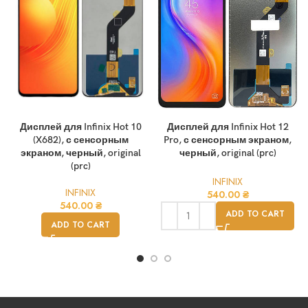
Дисплей для Infinix Hot 10
Дисплей для Infinix Hot 12
(X682), с сенсорным
Pro, с сенсорным экраном,
экраном, черный, original
черный, original (prc)
(prc)
INFINIX
INFINIX
540.00
₴
540.00
₴
ADD TO CART
ADD TO CART