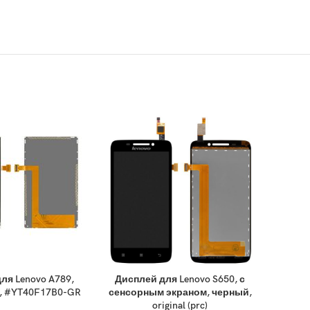
ля Lenovo A789,
Дисплей для Lenovo S650, с
Диспл
rc), #YT40F17B0-GR
сенсорным экраном, черный,
сенсор
original (prc)