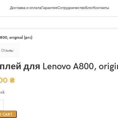
Доставка и оплата
Гарантия
Сотрудничество
Блог
Контакты
00, original (prc)
Отзывы
лей для Lenovo A800, origin
.00
₴
ock
O CART