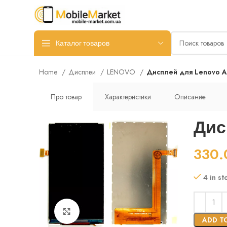
Каталог товаров
Home
Дисплеи
LENOVO
Дисплей для Lenovo A8
Про товар
Характеристики
Описание
Дисп
330
4 in st
Нажмите, чтобы увеличить
ADD T