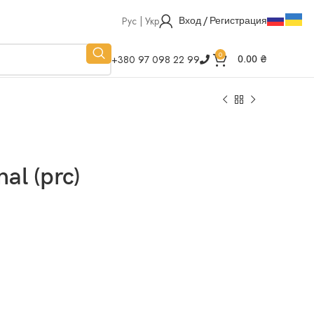
Рус | Укр
Вход / Регистрация
0
+380 97 098 22 99
0.00
₴
al (prc)