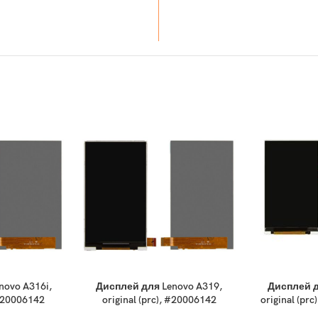
novo A316i,
Дисплей для Lenovo A319,
Дисплей д
 #20006142
original (prc), #20006142
original (p