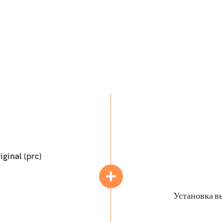
inal (prc)
Установка в