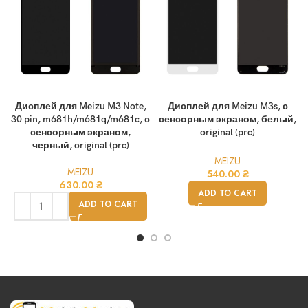
Дисплей для Meizu M3 Note,
Дисплей для Meizu M3s, с
30 pin, m681h/m681q/m681c, с
сенсорным экраном, белый,
сенсорным экраном,
original (prc)
черный, original (prc)
MEIZU
MEIZU
540.00
₴
630.00
₴
ADD TO CART
ADD TO CART