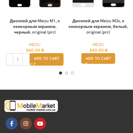
Дисплей для Meizu M1, с
Дисплей для Meizu M3s, с
сенсорным экраном,
сенсорным экраном, белый,
черный, original (prc)
original (prc)
MEIZU
MEIZU
540.00
₴
540.00
₴
ADD TO CART
ADD TO CART