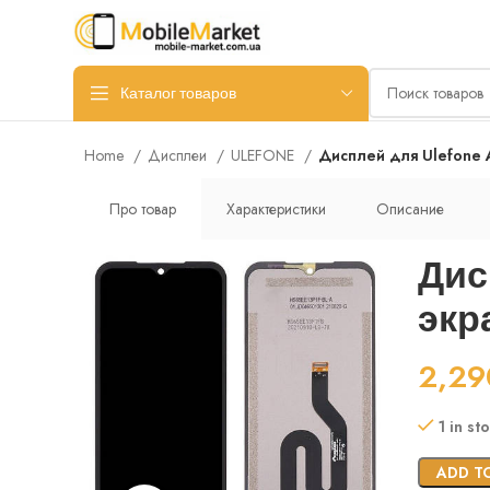
Каталог товаров
Home
Дисплеи
ULEFONE
Дисплей для Ulefone A
Про товар
Характеристики
Описание
Дис
экр
2,2
1 in st
ADD T