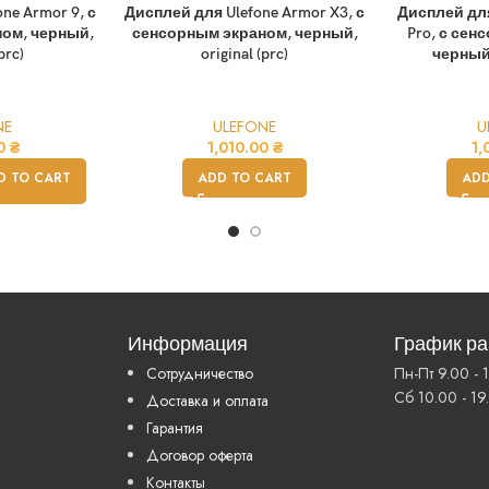
ne Armor 9, с
Дисплей для Ulefone Armor X3, с
Дисплей для
ом, черный,
сенсорным экраном, черный,
Pro, с сен
prc)
original (prc)
черный, 
NE
ULEFONE
U
00
₴
1,010.00
₴
1,
D TO CART
ADD TO CART
ADD
Информация
График р
Сотрудничество
Пн-Пт 9.00 - 
Сб 10.00 - 19
Доставка и оплата
Гарантия
Договор оферта
Контакты