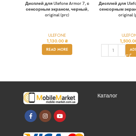
Дисплей для Ulefone Armor 7, с
Дисплей для Ulefo
сенсорным экраном, черный,
сенсорным экран
original (prc)
original (
ULEFONE
ULEFO
1,130.00
₴
1,500.
READ MORE
AD
Каталог