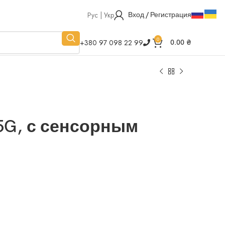
Рус | Укр
Вход / Регистрация
0
+380 97 098 22 99
0.00
₴
 5G, с сенсорным