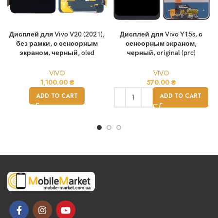
Дисплей для Vivo V20 (2021),
Дисплей для Vivo Y15s, с
без рамки, с сенсорным
сенсорным экраном,
экраном, черный, oled
черный, original (prc)
VIVO
VIVO
1,100.00
₴
570.00
₴
ADD TO CART
ADD TO CART