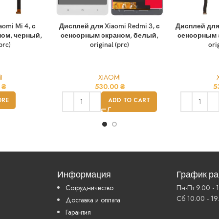
omi Mi 4, с
Дисплей для Xiaomi Redmi 3, с
Дисплей для 
ом, черный,
сенсорным экраном, белый,
сенсорным 
prc)
original (prc)
ori
I
XIAOMI
0
₴
530.00
₴
5
ORE
ADD TO CART
Информация
График р
Сотрудничество
Пн-Пт 9.00 - 
Сб 10.00 - 19
Доставка и оплата
Гарантия