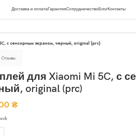
Доставка и оплата
Гарантия
Сотрудничество
Блог
Контакты
C, с сенсорным экраном, черный, original (prc)
Отзывы
плей для Xiaomi Mi 5C, с 
ый, original (prc)
.00
₴
tock