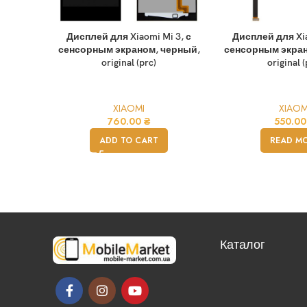
Дисплей для Xiaomi Mi 3, с
Дисплей для Xia
сенсорным экраном, черный,
сенсорным экран
original (prc)
original (
XIAOMI
XIAOM
760.00
₴
550.0
ADD TO CART
READ M
Каталог