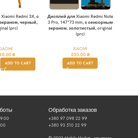
Xiaomi Redmi 3X, с
Дисплей для Xiaomi Redmi Note
Дисплей
экраном, черный,
3 Pro, 147*73 mm, с сенсорным
3, 14
ginal (prc)
экраном, золотистый, original
экрано
(prc)
XIAOMI
XIAOMI
30.00
₴
530.00
₴
ADD TO CART
ADD TO CART
аботы
Обработка заказов
19.00
+380 97 098 22 99
.00
+380 93 510 22 99