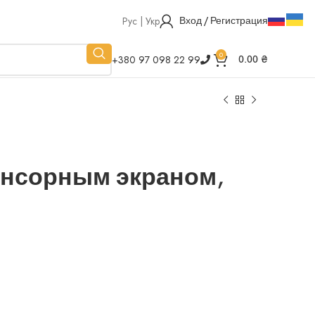
Рус | Укр
Вход / Регистрация
0
+380 97 098 22 99
0.00
₴
сенсорным экраном,