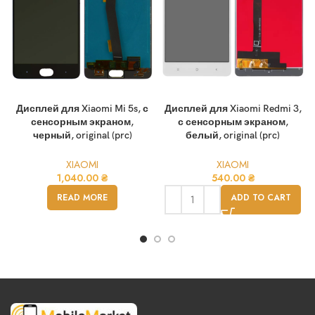
Дисплей для Xiaomi Mi 5s, с
Дисплей для Xiaomi Redmi 3,
сенсорным экраном,
с сенсорным экраном,
черный, original (prc)
белый, original (prc)
XIAOMI
XIAOMI
1,040.00
₴
540.00
₴
READ MORE
ADD TO CART