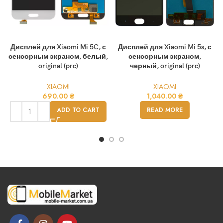
Дисплей для Xiaomi Mi 5C, с
Дисплей для Xiaomi Mi 5s, с
сенсорным экраном, белый,
сенсорным экраном,
original (prc)
черный, original (prc)
XIAOMI
XIAOMI
690.00
₴
1,040.00
₴
ADD TO CART
READ MORE