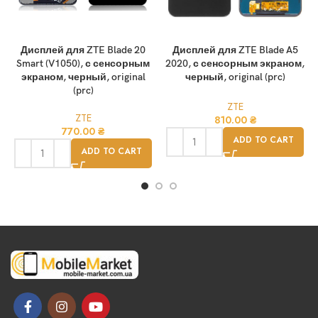
Дисплей для ZTE Blade 20
Дисплей для ZTE Blade A5
Smart (V1050), с сенсорным
2020, с сенсорным экраном,
экраном, черный, original
черный, original (prc)
(prc)
ZTE
ZTE
810.00
₴
770.00
₴
ADD TO CART
ADD TO CART