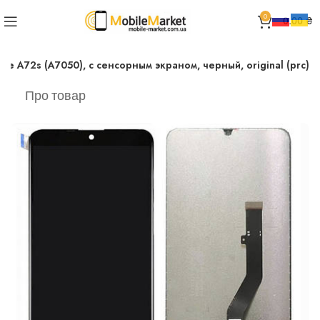
0
0.00
₴
de A72s (A7050), с сенсорным экраном, черный, original (prc)
Про товар