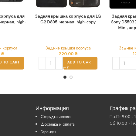
корпуса для
Задняя крышка корпуса для LG
Задняя кры
черная, high-
G2 D805, черная, high-copy
Sony D5503 
Mini, че
 корпуса
Задние крышки корпуса
Задние 
0
₴
220.00
₴
1
D TO CART
ADD TO CART
Информация
График р
Сотрудничество
Пн-Пт 9.00 - 
Сб 10.00 - 19
Доставка и оплата
Гарантия