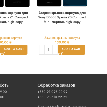
шка корпуса для
Задняя крышка корпуса для
Задня
Xperia Z1 Compact
Sony D5803 Xperia Z3 Compact
Sony D
рная, high-copy
Mini, черная, high-copy
Mi
крышки корпуса
Задние крышки корпуса
За
30.00
₴
130.00
₴
ADD TO CART
ADD TO CART
аботы
Обработка заказов
19.00
+380 97 098 22 99
.00
+380 93 510 22 99