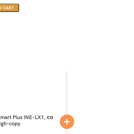
O CART
art Plus INE-LX1, со
igh-copy