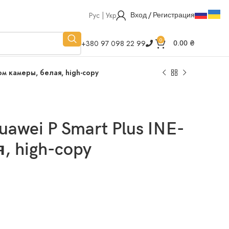
Рус | Укр
Вход / Регистрация
0
+380 97 098 22 99
0.00
₴
ом камеры, белая, high-copy
wei P Smart Plus INE-
, high-copy