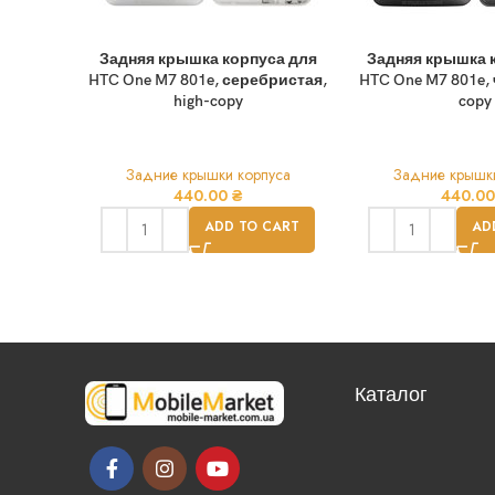
Задняя крышка корпуса для
Задняя крышка 
HTC One M7 801e, серебристая,
HTC One M7 801e, 
high-copy
copy
Задние крышки корпуса
Задние крышки
440.00
₴
440.0
ADD TO CART
AD
Каталог