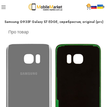
0
0.00
₴
 Samsung G935F Galaxy S7 EDGE, серебристая, original (prc)
Про товар