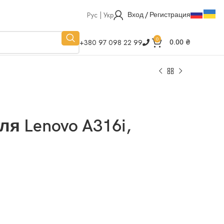
Рус | Укр
Вход / Регистрация
0
+380 97 098 22 99
0.00
₴
я Lenovo A316i,