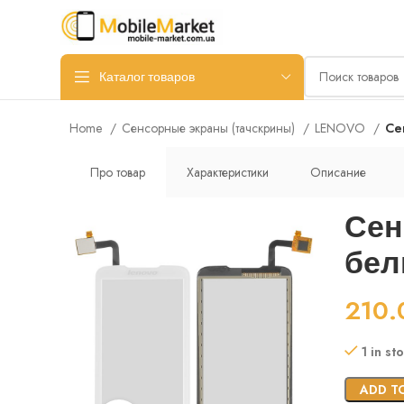
Каталог товаров
Home
Сенсорные экраны (тачскрины)
LENOVO
Се
Про товар
Характеристики
Описание
Сен
бел
210
1 in st
ADD T