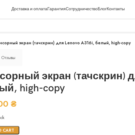
Доставка и оплата
Гарантия
Сотрудничество
Блог
Контакты
нсорный экран (тачскрин) для Lenovo A316i, белый, high-copy
Отзывы
сорный экран (тачскрин) дл
ый, high-copy
.00
₴
ock
O CART