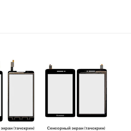
экран (тачскрин)
Сенсорный экран (тачскрин)
Сенсо