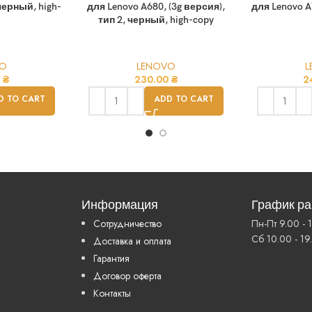
черный, high-
для Lenovo A680, (3g версия),
для Lenovo A
тип 2, черный, high-copy
VO
LENOVO
L
0
₴
230.00
₴
2
D TO CART
ADD TO CART
Информация
График р
Сотрудничество
Пн-Пт 9.00 - 
Сб 10.00 - 19
Доставка и оплата
Гарантия
Договор оферта
Контакты