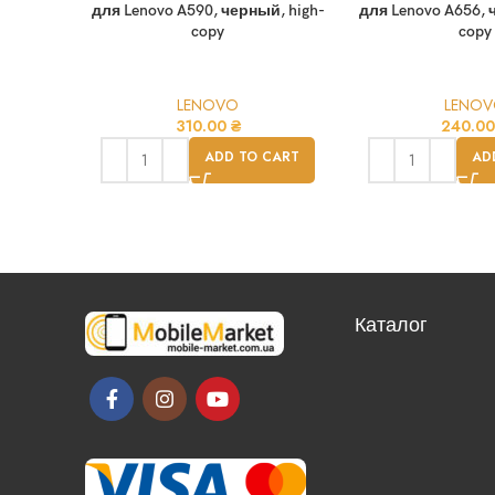
для Lenovo A590, черный, high-
для Lenovo A656, 
copy
copy
LENOVO
LENO
310.00
₴
240.0
ADD TO CART
AD
Каталог