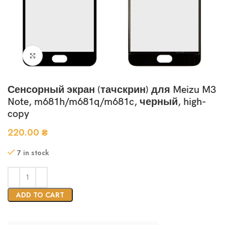
Нажмите, чтобы увеличить
Сенсорный экран (тачскрин) для Meizu M3
Note, m681h/m681q/m681c, черный, high-
copy
220.00
₴
7 in stock
ADD TO CART