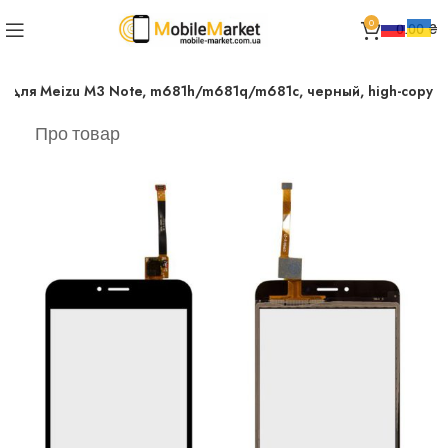
0
0.00
₴
) для Meizu M3 Note, m681h/m681q/m681c, черный, high-copy
Про товар