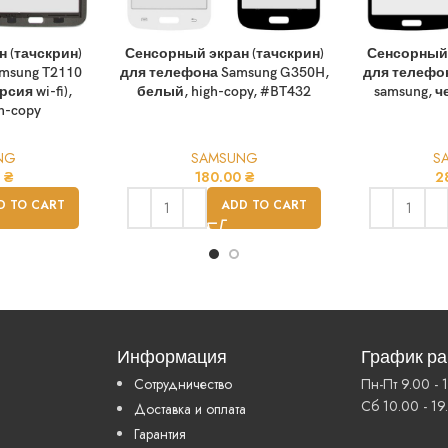
 (тачскрин)
Сенсорный экран (тачскрин)
Сенсорный 
msung T2110
для телефона Samsung G350H,
для телефон
рсия wi-fi),
белый, high-copy, #BT432
samsung, ч
h-copy
NG
SAMSUNG
S
0
₴
180.00
₴
2
D TO CART
ADD TO CART
Информация
График р
Сотрудничество
Пн-Пт 9.00 - 
Сб 10.00 - 19
Доставка и оплата
Гарантия