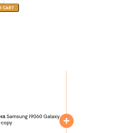
O CART
а Samsung I9060 Galaxy
-copy