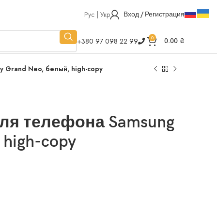
Рус | Укр
Вход / Регистрация
0
+380 97 098 22 99
0.00
₴
 Grand Neo, белый, high-copy
для телефона Samsung
 high-copy