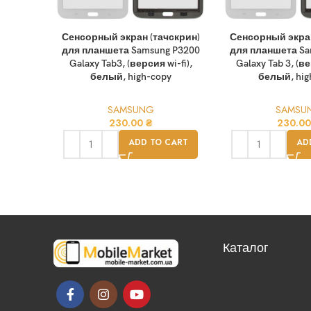
Сенсорный экран (тачскрин)
Сенсорный экран
для планшета Samsung P3200
для планшета Sa
Galaxy Tab3, (версия wi-fi),
Galaxy Tab 3, (ве
белый, high-copy
белый, hig
SAMSUNG
SAMSU
230.00
₴
230.0
ADD TO CART
AD
Каталог